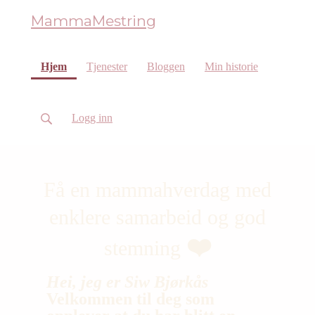
MammaMestring
(current)
Hjem
Tjenester
Bloggen
Min historie
Logg inn
Få en mammahverdag med
enklere samarbeid og god
❤️
stemning
Hei, jeg er Siw Bjørkås
Velkommen til deg som