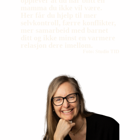
opplever at du har blitt en
mamma du ikke vil være.
Her får du hjelp til mer
selvkontroll, færre konflikter,
mer samarbeid med barnet
ditt og ikke minst en varmere
relasjon dere imellom.
Foto: Studio TID