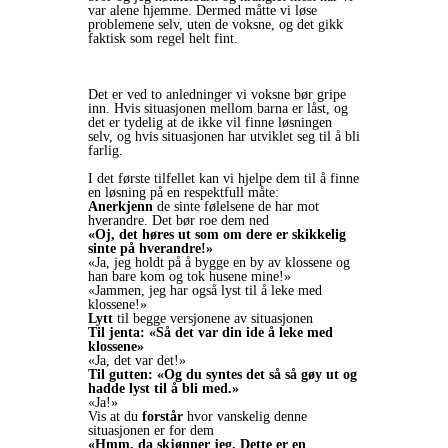
var alene hjemme. Dermed måtte vi løse
problemene selv, uten de voksne, og det gikk
faktisk som regel helt fint.
Det er ved to anledninger vi voksne bør gripe
inn. Hvis situasjonen mellom barna er låst, og
det er tydelig at de ikke vil finne løsningen
selv, og hvis situasjonen har utviklet seg til å bli
farlig.
I det første tilfellet kan vi hjelpe dem til å finne
en løsning på en respektfull måte:
Anerkjenn
de sinte følelsene de har mot
hverandre. Det bør roe dem ned
«Oj, det høres ut som om dere er skikkelig
sinte på hverandre!»
«Ja, jeg holdt på å bygge en by av klossene og
han bare kom og tok husene mine!»
«Jammen, jeg har også lyst til å leke med
klossene!»
Lytt
til begge versjonene av situasjonen
Til jenta: «Så det var din ide å leke med
klossene»
«Ja, det var det!»
Til gutten: «Og du syntes det så så gøy ut og
hadde lyst til å bli med.»
«Ja!»
Vis at du
forstår
hvor vanskelig denne
situasjonen er for dem
«Hmm, da skjønner jeg. Dette er en