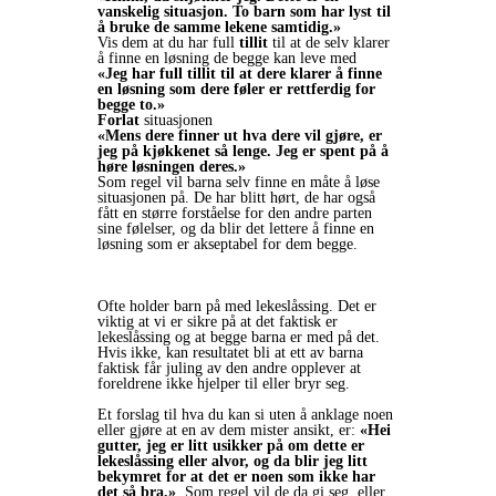
vanskelig situasjon. To barn som har lyst til
å bruke de samme lekene samtidig.»
Vis dem at du har full
tillit
til at de selv klarer
å finne en løsning de begge kan leve med
«Jeg har full tillit til at dere klarer å finne
en løsning som dere føler er rettferdig for
begge to.»
Forlat
situasjonen
«Mens dere finner ut hva dere vil gjøre, er
jeg på kjøkkenet så lenge. Jeg er spent på å
høre løsningen deres.»
Som regel vil barna selv finne en måte å løse
situasjonen på. De har blitt hørt, de har også
fått en større forståelse for den andre parten
sine følelser, og da blir det lettere å finne en
løsning som er akseptabel for dem begge.
Ofte holder barn på med lekeslåssing. Det er
viktig at vi er sikre på at det faktisk er
lekeslåssing og at begge barna er med på det.
Hvis ikke, kan resultatet bli at ett av barna
faktisk får juling av den andre opplever at
foreldrene ikke hjelper til eller bryr seg.
Et forslag til hva du kan si uten å anklage noen
eller gjøre at en av dem mister ansikt, er:
«Hei
gutter, jeg er litt usikker på om dette er
lekeslåssing eller alvor, og da blir jeg litt
bekymret for at det er noen som ikke har
det så bra.»
Som regel vil de da gi seg, eller