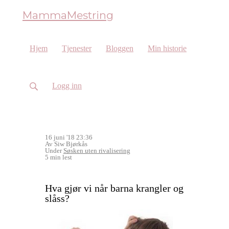
MammaMestring
Hjem
Tjenester
Bloggen
Min historie
Logg inn
16 juni '18 23:36
Av Siw Bjørkås
Under
Søsken uten rivalisering
5 min lest
Hva gjør vi når barna krangler og
slåss?