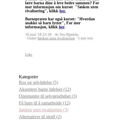
lære barna dine å leve bedre sammen?
For
mer informasjon om kurset "Søsken uten
rivalisering", klikk
her.
Barnepraten har også kurset: "Hvordan
snakke så barn lytter", For mer
informasjon, klikk
her
.
16 juni '18 23:36
Av Siw Bjørkås
Under
Søsken uten rivalisering
5 min lest
Like
Kategorier
Ros og selvfølelse
(5)
Akseptere barns følelser
(12)
Oppmuntre til selvstendighet
(3)
Få barn til å samarbeide
(12)
Søsken uten rivalisering
(3)
Alternativer til straff
(2)