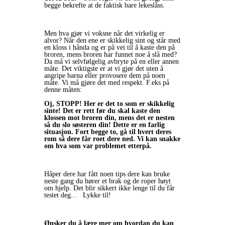
begge bekrefte at de faktisk bare lekeslåss.
Men hva gjør vi voksne når det virkelig er
alvor? Når den ene er skikkelig sint og står med
en kloss i hånda og er på vei til å kaste den på
broren, mens broren har funnet noe å slå med?
Da må vi selvfølgelig avbryte på en eller annen
måte. Det viktigste er at vi gjør det uten å
angripe barna eller provosere dem på noen
måte. Vi må gjøre det med respekt. F.eks på
denne måten:
Oj, STOPP! Her er det to som er skikkelig
sinte! Det er rett før du skal kaste den
klossen mot broren din, mens det er nesten
så du slo søsteren din! Dette er en farlig
situasjon. Fort begge to, gå til hvert deres
rom så dere får roet dere ned. Vi kan snakke
om hva som var problemet etterpå.
Håper dere har fått noen tips dere kan bruke
neste gang du hører et brak og de roper høyt
om hjelp. Det blir sikkert ikke lenge til du får
testet deg... Lykke til!
Ønsker du å lære mer om hvordan du kan