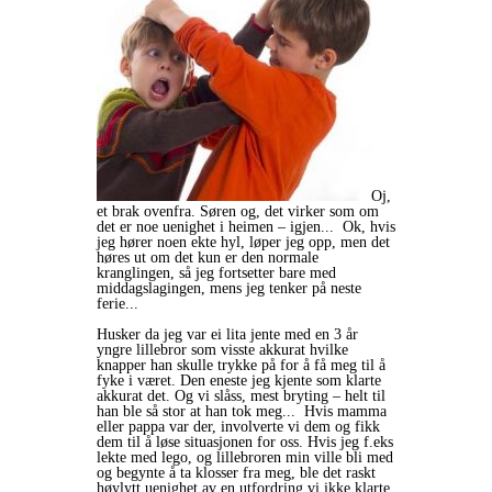
Oj,
et brak ovenfra. Søren og, det virker som om
det er noe uenighet i heimen – igjen... Ok, hvis
jeg hører noen ekte hyl, løper jeg opp, men det
høres ut om det kun er den normale
kranglingen, så jeg fortsetter bare med
middagslagingen, mens jeg tenker på neste
ferie...
Husker da jeg var ei lita jente med en 3 år
yngre lillebror som visste akkurat hvilke
knapper han skulle trykke på for å få meg til å
fyke i været. Den eneste jeg kjente som klarte
akkurat det. Og vi slåss, mest bryting – helt til
han ble så stor at han tok meg... Hvis mamma
eller pappa var der, involverte vi dem og fikk
dem til å løse situasjonen for oss. Hvis jeg f.eks
lekte med lego, og lillebroren min ville bli med
og begynte å ta klosser fra meg, ble det raskt
høylytt uenighet av en utfordring vi ikke klarte