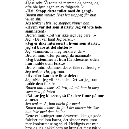
å løse selv. Vi ropte på mamma og pappa, og
ofte ble løsningen en av følgende 6:
«Hei! Stopp dette tullet med én gang!»
Broren min tenkte: Hvis jeg stopper, får hun
viljen sin!
Jeg tenkte: Hvis jeg stopper, vinner han!
«Hvem var det som startet? Jeg vil vite hele
sannheten!»
Broren min: «Det var ikke jeg! Jeg bare...»
Jeg: «Det var han! Jeg bare...»
«Jeg er ikke interessert i hvem som startet,
jeg vil bare at det slutter!»
Jeg: «Jammen, la meg forklare, da!»
Broren min: «Hør på meg, da mamma!»
«Jeg bestemmer at hun får klossene, siden
hun hadde dem først.»
Broren min: «Jammen det er ikke rettferdig!»
Jeg tenkte: Ha, jeg vant!
«Hvorfor kan dere ikke dele?»
Jeg: «Nei, jeg vil ikke dele. Det var jeg som
hadde dem først!»
Broren min tenkte: Så bra, nå må hun la meg
være med på leken
«Nå tar jeg klossene, så får dere finne på noe
annet.»
Jeg tenkte: Å, han ødela for meg!
Broren min tenkte: Ja ja, i det minste får ikke
hun leke med dem heller.
Dette er løsninger som dessverre ikke gir gode
følelser mellom barna, det skaper tvert imot
mer konkurranse og splid. Heldigvis var min
bror og jeg nøkkelbarn og kranglet mest når vi