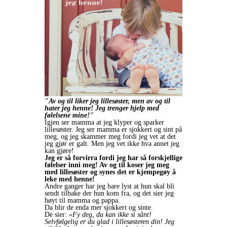
"Av og til liker jeg lillesøster, men av og til
hater jeg henne! Jeg trenger hjelp med
følelsene mine!"
Igjen ser mamma at jeg klyper og sparker
lillesøster. Jeg ser mamma er sjokkert og sint på
meg, og jeg skammer meg fordi jeg vet at det
jeg gjør er galt. Men jeg vet ikke hva annet jeg
kan gjøre!
Jeg er så forvirra fordi jeg har så forskjellige
følelser inni meg! Av og til koser jeg meg
med lillesøster og synes det er kjempegøy å
leke med henne!
Andre ganger har jeg bare lyst at hun skal bli
sendt tilbake der hun kom fra, og det sier jeg
høyt til mamma og pappa.
Da blir de enda mer sjokkert og sinte.
De sier:
«Fy deg, du kan ikke si sånt!
Selvfølgelig er du glad i lillesøsteren din! Jeg