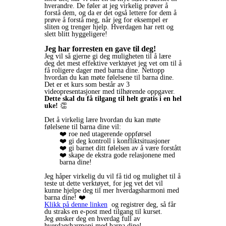
hverandre. De føler at jeg virkelig prøver å
forstå dem, og da er det også lettere for dem å
prøve å forstå meg, når jeg for eksempel er
sliten og trenger hjelp. Hverdagen har rett og
slett blitt hyggeligere!
Jeg har forresten en gave til deg!
Jeg vil så gjerne gi deg muligheten til å lære
deg det mest effektive verktøyet jeg vet om til å
få roligere dager med barna dine. Nettopp
hvordan du kan møte følelsene til barna dine.
Det er et kurs som består av 3
videopresentasjoner med tilhørende oppgaver.
Dette skal du få tilgang til helt gratis i en hel
uke!
👏
Det å virkelig lære hvordan du kan møte
følelsene til barna dine vil:
❤️ roe ned utagerende oppførsel
❤️ gi deg kontroll i konfliktsituasjoner
❤️ gi barnet ditt følelsen av å være forstått
❤️ skape de ekstra gode relasjonene med
barna dine!
Jeg håper virkelig du vil få tid og mulighet til å
teste ut dette verktøyet, for jeg vet det vil
kunne hjelpe deg til mer hverdagsharmoni med
barna dine! ❤️
Klikk på denne linken
og registrer deg, så får
du straks en e-post med tilgang til kurset.
Jeg ønsker deg en hverdag full av
hverdagsharmoni med barna dine!