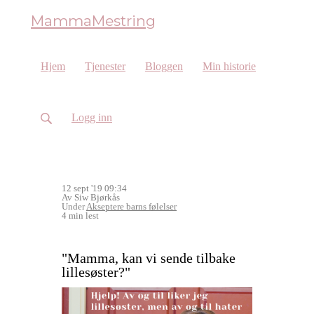
MammaMestring
Hjem
Tjenester
Bloggen
Min historie
Logg inn
12 sept '19 09:34
Av Siw Bjørkås
Under
Akseptere barns følelser
4 min lest
"Mamma, kan vi sende tilbake
lillesøster?"