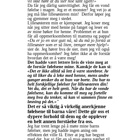
vil ikke høre at du sier noe sånt igjen!»
Da får jeg dårlig samvittighet. Jeg får en vond
følelse i magen. Jeg er et monster! Jeg vet jo at
jeg må like lillesøsteren min! Derfor løper jeg
og gjemmer meg i stedet.
Lillesøsteren min er kjempesøt. Jeg koser meg
når jeg sitter med henne på fanget og leser en
av mine bøker for henne. Problemet er at hun
får all oppmerksomheten til mamma og pappa!
«Du er jo en stor gutt nå, så du må jo forstå at
lillesøster som er så liten, trenger mere hjelp!»
sier de. Jeg hører hva de sier, men jeg vil også
ha oppmerksomhet! Jeg føler ikke at de forstår
hvordan det er å være meg!
Det hadde vært lettere hvis de viste meg at
de forstår følelsene mine. Kanskje de kan si:
«Det er ikke alltid så lett å være storebror. Av
og til liker du å leke med henne, mens andre
ganger ønsker du at hun var borte. Du har to
helt forskjellige følelser for lillesøsteren din!
Vet du, det er helt greit. Når du har de vonde
følelsene, kan du komme til meg og fortelle
meg hva du tenker, så kan vi sammen finne en
løsning på det.»"
Det er så viktig å virkelig anerkjenne
følelsene til barna våre!
Dette gir oss et
dypere forhold til dem og de opplever
en helt annen forståelse fra oss.
Jeg har trent lenge på å møte mine barns
følelser, men jeg hadde ingen aning om
effekten det ville få. Etter at jeg har begynt
med det, har vi fått en så mye større nærhet til